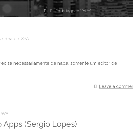
Posts tagged "PWA"
A
/
React
/
SPA
precisa necessariamente de nada, somente um editor de
Leave a comme
PWA
 Apps (Sergio Lopes)