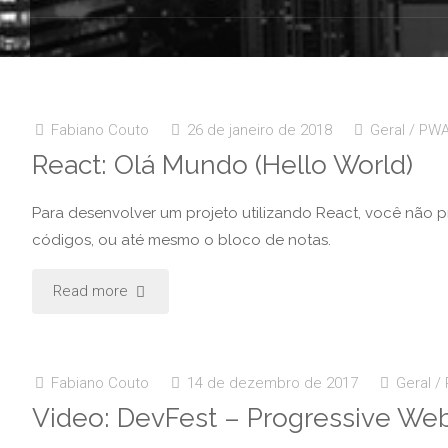
Fabiano Couto
26 de janeiro de 2018
Geral
/
PW
React: Olá Mundo (Hello World)
Para desenvolver um projeto utilizando React, você não 
códigos, ou até mesmo o bloco de notas.
Read more
Fabiano Couto
14 de dezembro de 2017
Geral
/
Video: DevFest – Progressive Web