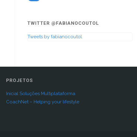
TWITTER @FABIANOCOUTOL
Tweets by fabianocoutol
PROJETOS
Inicial Soluções Multiplataforma
CoachNet – Helping your lifestyle