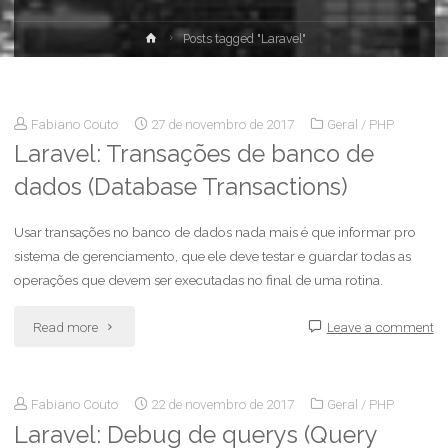
Posts tagged "Laravel"
Fabiano Couto
27 de novembro de 2017
Geral
/
PHP
Laravel: Transações de banco de
dados (Database Transactions)
Usar transações no banco de dados nada mais é que informar pro
sistema de gerenciamento, que ele deve testar e guardar todas as
operações que devem ser executadas no final de uma rotina.
Read more
Leave a comment
Fabiano Couto
22 de novembro de 2017
Geral
/
PHP
Laravel: Debug de querys (Query