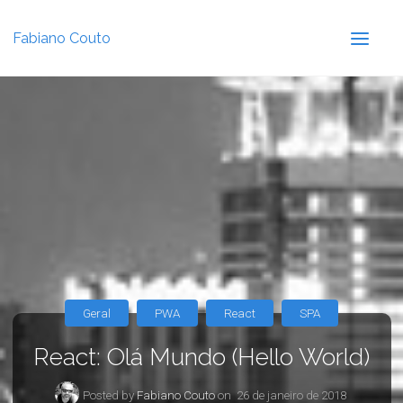
Fabiano Couto
Geral
PWA
React
SPA
React: Olá Mundo (Hello World)
Posted by
Fabiano Couto
on
26 de janeiro de 2018