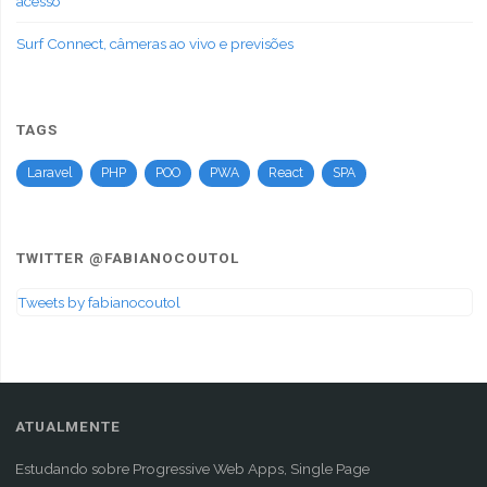
acesso
Surf Connect, câmeras ao vivo e previsões
TAGS
Laravel
PHP
POO
PWA
React
SPA
TWITTER @FABIANOCOUTOL
Tweets by fabianocoutol
ATUALMENTE
Estudando sobre Progressive Web Apps, Single Page