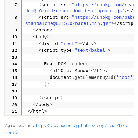
<
script src=
"https://unpkg.com/reac
dom@16/umd/react-dom.development.js"
><
/s
<
script src=
"https://unpkg.com/babe
standalone@6.15.0/babel.min.js"
><
/script
<
/head
>
<
body
>
<
div id=
"root"
><
/div
>
<
script type=
"text/babel"
>
      ReactDOM.
render
(
<
h1
>
Olá, Mundo!
<
/h1
>
,
        document.
getElementById
(
'root'
)
)
;
<
/script
>
<
/body
>
<
/html
>
Veja o resultado:
https://fabianocouto.github.io/blog/react/hello-
world/