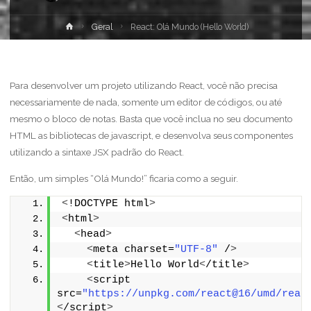
Geral
React: Olá Mundo (Hello World)
Para desenvolver um projeto utilizando React, você não precisa
necessariamente de nada, somente um editor de códigos, ou até
mesmo o bloco de notas. Basta que você inclua no seu documento
HTML as bibliotecas de javascript, e desenvolva seus componentes
utilizando a sintaxe JSX padrão do React.
Então, um simples “Olá Mundo!” ficaria como a seguir.
<
!DOCTYPE html
>
<
html
>
<
head
>
<
meta charset=
"UTF-8"
 /
>
<
title
>
Hello World
<
/title
>
<
script 
src=
"https://unpkg.com/react@16/umd/reac
<
/script
>